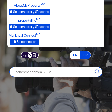
Passer
MC
AboutMyProperty
au
Se connecter / S’inscrire
contenu
MC
propertyline
principal
Se connecter / S’inscrire
MC
Municipal Connect
Se connecter
EN
FR
Rechercher
dans
la
SEFM