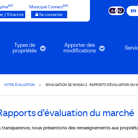
MC
MC
yline
Municipal Connect
EN
r / S’inscrire
Se connecter
Types de
Apporter des
Servi
propriétés
modifications
VOTRE ÉVALUATION
DIVULGATION DE NIVEAU 2 : RAPPORTS D’ÉVALUATION DU
 Rapports d’évaluation du marché
a transparence, nous présentons des renseignements aux propriéta