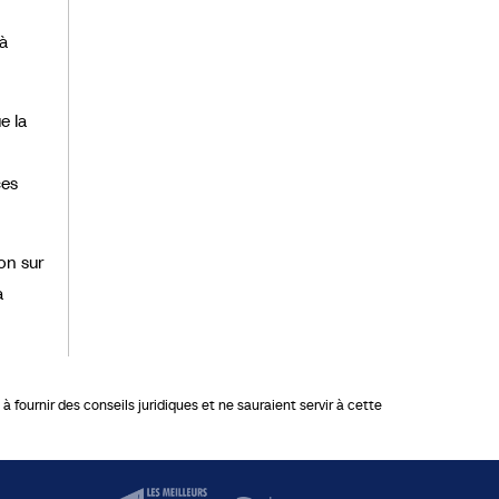
 à
e la
ces
on sur
a
 fournir des conseils juridiques et ne sauraient servir à cette