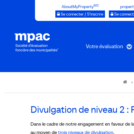
Passer
MC
AboutMyProperty
propert
au
Se connecter / S’inscrire
Se connecte
contenu
principal
Votre évaluation
Breadcrumb
Divulgation de niveau 2 :
Dans le cadre de notre engagement en faveur de l
au moyen de
trois niveaux de divulgation
.