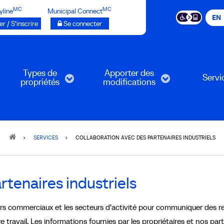
MC
MC
yline
Municipal Connect
EN
r / S’inscrire
Se connecter
Types de
Apporter des
Servi
propriétés
modifications
SERVICES
COLLABORATION AVEC DES PARTENAIRES INDUSTRIELS
rtenaires industriels
iers commerciaux et les secteurs d’activité pour communiquer des 
travail. Les informations fournies par les propriétaires et nos par