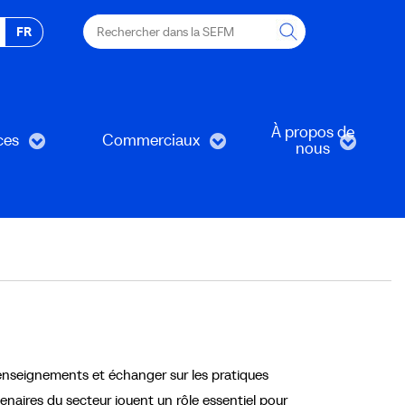
Rechercher
FR
dans
la
SEFM
À propos de
ces
Commerciaux
nous
renseignements et échanger sur les pratiques
tenaires du secteur jouent un rôle essentiel pour