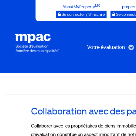
Passer
MC
AboutMyProperty
propert
au
Se connecter / S’inscrire
Se connecte
contenu
principal
Votre évaluation
Breadcrumb
Collaboration avec des pa
Collaborer avec les propriétaires de biens immobil
d’évaluation constitue un aspect important de notre 