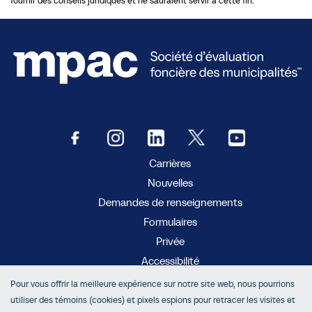
fournir des conseils juridiques et ne sauraient servir à cette fin.
Carrières
Nouvelles
Demandes de renseignements
Formulaires
Privée
Accessibilité
Pour vous offrir la meilleure expérience sur notre site web, nous pourrions
MC
AboutMyProperty
utiliser des témoins (cookies) et pixels espions pour retracer les visites et
MC
Municipal Connect