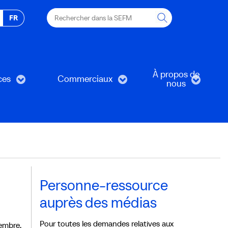
Rechercher
FR
dans
la
SEFM
À propos de
ces
Commerciaux
nous
Personne-ressource
auprès des médias
Pour toutes les demandes relatives aux
embre,