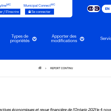
MC
MC
yline
Municipal Connect
EN
r / S’inscrire
Se connecter
Types de
Apporter des
Servi
propriétés
modifications
REPORT CONTINU
ctives économiques et revue financière de l’Ontario 2021
le 4 nov