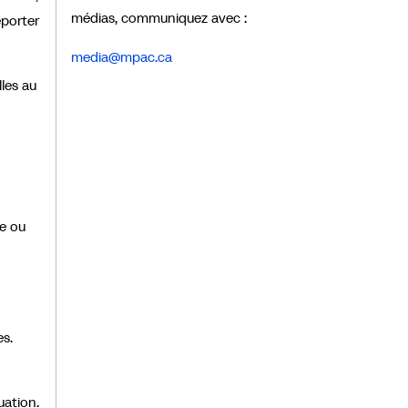
médias, communiquez avec :
eporter
media@mpac.ca
les au
ée ou
es.
uation.