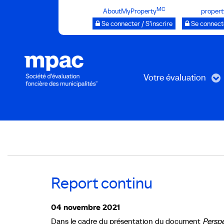
Passer
MC
AboutMyProperty
propert
au
Se connecter / S’inscrire
Se connecte
contenu
principal
Votre évaluation
Breadcrumb
Report continu
04 novembre 2021
Dans le cadre du présentation du document
Perspe