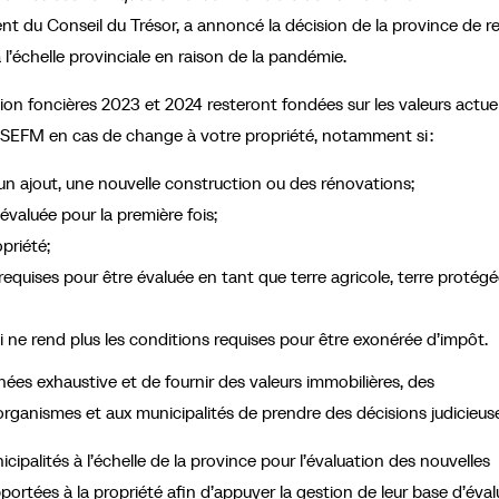
ent du Conseil du Trésor, a annoncé la décision de la province de r
 l’échelle provinciale en raison de la pandémie.
ion foncières 2023 et 2024 resteront fondées sur les valeurs actuel
la SEFM en cas de change à votre propriété, notamment si :
n ajout, une nouvelle construction ou des rénovations;
évaluée pour la première fois;
priété;
requises pour être évaluée en tant que terre agricole, terre protég
i ne rend plus les conditions requises pour être exonérée d’impôt.
es exhaustive et de fournir des valeurs immobilières, des
rganismes et aux municipalités de prendre des décisions judicieus
alités à l’échelle de la province pour l’évaluation des nouvelles
ortées à la propriété afin d’appuyer la gestion de leur base d’éval