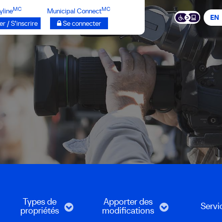
MC
MC
yline
Municipal Connect
EN
r / S’inscrire
Se connecter
Types de
Apporter des
Servi
propriétés
modifications