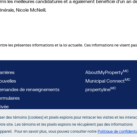
armi les meilleures candidatures et a également bénéficié d'un an d
énérale, Nicole McNeill.
re les présentes informations et la loi actuelle. Ces informations ne visent pas à
MC
rrières
AboutMyProperty
MC
ouvelles
Municipal Connect
MC
emandes de renseignements
propertyline
ormulaires
rivée
cessibilité
iser des témoins (cookies) et pixels espions pour retracer les visites et les intera
notre site. Les témoins et les pixels espions ne récupèrent pas des informations
 appareil. Pour en savoir plus, vous pouvez consulter notre
Politique de confidenti
© SEFM 2026. Tous Droits Réservés.