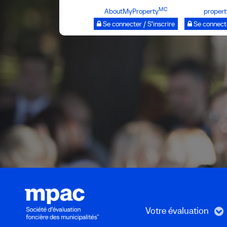
Passer
MC
AboutMyProperty
propert
au
Se connecter / S’inscrire
Se connecte
contenu
principal
Votre évaluation