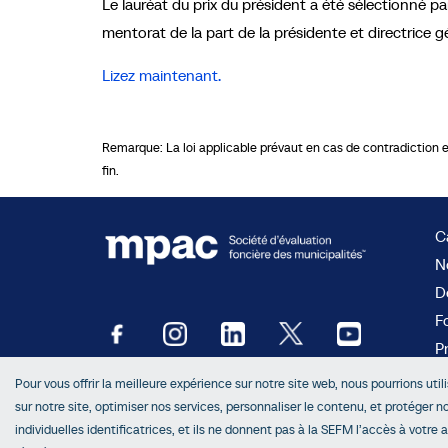
Le lauréat du prix du président a été sélectionné p
mentorat de la part de la présidente et directrice g
Lizez maintenant.
Remarque: La loi applicable prévaut en cas de contradiction ent
fin.
Ca
N
D
F
P
Ac
Pour vous offrir la meilleure expérience sur notre site web, nous pourrions util
sur notre site, optimiser nos services, personnaliser le contenu, et protéger 
individuelles identificatrices, et ils ne donnent pas à la SEFM l’accès à votre